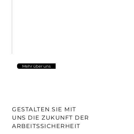
von Sicherheit am Arbeitsplatz.
Mit Fachwissen, modernster
Ausrüstung und individuellen
Lösungen entsprechen wir
höchsten Standards und
gesetzlichen Vorschriften – denn
Ihre Sicherheit ist unser
Anliegen.
Mehr über uns
GESTALTEN SIE MIT
UNS DIE ZUKUNFT DER
ARBEITSSICHERHEIT