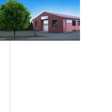
WARUM FRED WOLF
Unsere Mission ist
Ihre Sicherheit
Fred Wolf ist Ihr Experte für
umfassende
Arbeitssicherheitslösungen und
hochwertige Atemschutztechnik.
Seit Gründung setzen wir
Maßstäbe in der Gewährleistung